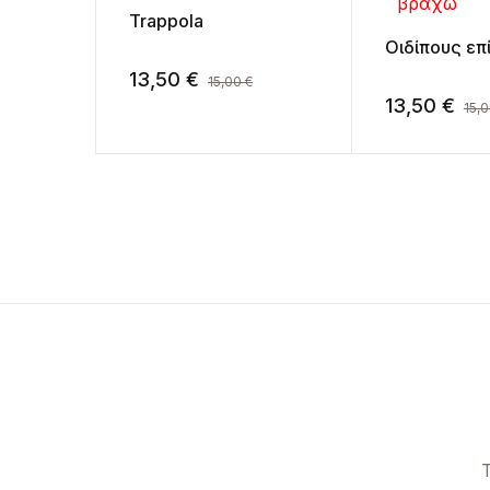
Trappola
Οιδίπους επ
13,50
€
15,00
€
13,50
€
15,
Τ