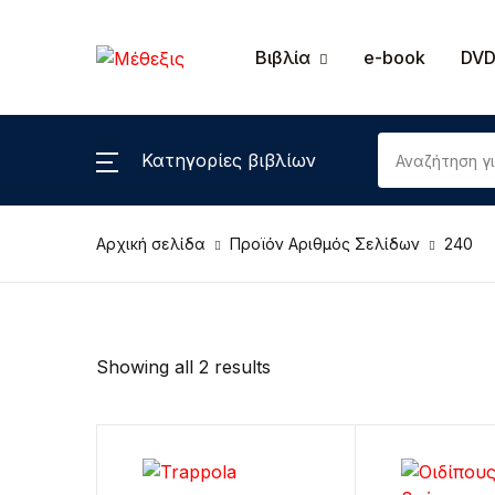
MENΟΥ
Βιβλία
e-book
DVD
Βιβλία
Κατηγορίες βιβλίων
Εκ
e-book
Επ
Αρχική σελίδα
Προϊόν Αριθμός Σελίδων
240
DVD, cd-rom
Λ
DVD
Π
Showing all 2 results
Πα