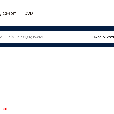
Το καλάθ
, cd-rom
DVD
Βιβλία
U
παιδευτικά
ιστημονικά
P
ογοτεχνικά
οίηση
ιδικά