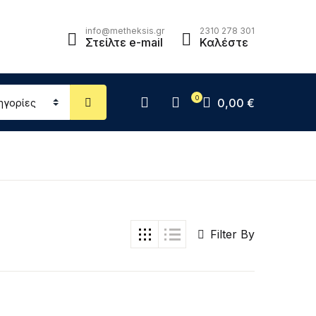
ι σου (0)
Account
Κλείσιμο
Κλείσιμο
info@metheksis.gr
2310 278 301
Στείλτε e-mail
Καλέστε
sername or email *
0
0,00
€
Δεν υπάρχουν προϊόντα στο καλάθι.
assword *
Filter By
Forgot Password?
Remember me
Sign In