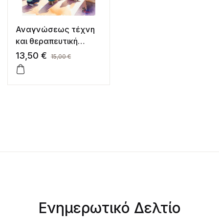
Αναγνώσεως τέχνη
και θεραπευτική
μέθεξις στην
13,50
€
15,00
€
εκπαίδευση
Ενημερωτικό Δελτίο