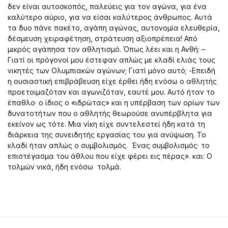
δεν είναι αυτοσκοπός, παλεύεις για τον αγώνα, για ένα
καλύτερο αύριο, για να είσαι καλύτερος άνθρωπος. Αυτά
τα δυο πάνε πακέτο, αγάπη αγώνας, αυτονομία ελευθερία,
δέσμευση χειραφέτηση, στράτευση αξιοπρέπεια! Από
μικρός αγάπησα τον αθλητισμό. Όπως λέει και η Ανθή: –
Γιατί οι πρόγονοί μου έστεφαν απλώς με κλαδί ελιάς τους
νικητές των Ολυμπιακών αγώνων; Γιατί μόνο αυτό; -Επειδή
η ουσιαστική επιβράβευση είχε έρθει ήδη ενόσω ο αθλητής
προετοιμαζόταν και αγωνιζόταν, εαυτέ μου. Αυτό ήταν το
έπαθλο· ο ίδιος ο «ιδρώτας» και η υπέρβαση των ορίων των
δυνατοτήτων που ο αθλητής θεωρούσε ανυπέρβλητα για
εκείνον ως τότε. Μια νίκη είχε συντελεστεί ήδη κατά τη
διάρκεια της συνειδητής εργασίας του για ανύψωση. Το
κλαδί ήταν απλώς ο συμβολισμός. Ένας συμβολισμός· το
επιστέγασμα του άθλου που είχε φέρει εις πέρας». και: Ο
τολμών νικά, ήδη ενόσω τολμά.