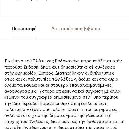
Περιγραφή
Λεπτομέρειες βιβλίου
Τὸ κείμενο τοῦ Πλάτωνος Ροδοκανάκη παρουσιάζεται στὴν
παροῦσα ἔκδοση, ὅπως αὐτὸ δημοσιεύτηκε σὲ συνέχειες
στὴν ἐφημερίδα Ἐμπρός. Διατηρήθηκαν οἱ διπλοτυπίες,
ὅπως καὶ οἱ πολυτυπίες τῶν λέξεων, ἀκόμα καὶ στὰ κύρια
ὀνόματα, καθὼς καὶ οἱ σταθερὰ ἐπαναλαμβανόμενες
ἀνορθογραφίες. Ὑστερα ἀπὸ ἔρευνα καὶ σύγκριση μὲ ἄλλα
κείμενα τοῦ συγγραφέα δημοσιευμένα στὸν Τύπο περίπου
τὴν ἴδια περίοδο, παρατηρήθηκε ὅτι ἡ διπλοτυπία ἢ
πολυτυπία λέξεων ἀποτελοῦν πρακτικὴ τοῦ συγγραφέα,
ἀλλὰ καὶ στοιχεῖο τῆς δημοσιογραφικῆς γλώσσας τῆς
ἐποχῆς του. Ἄλλωστε, διατηρώντας τὴν ὀρθογραφία καὶ τὴ
σύνταξη, ἀναδεικνύεται ἡ ἰδιοσυστασία τῆς γραφῆς τοῦ