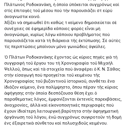
Πλάτωνος Ροδοκανάκη, ἡ ὁποία ὑπόκειται συγχρόνως καὶ
στὶς ἐπιταγὲς τοῦ μέσου ποὺ τὴν παρουσιάζει στὸ εὐρὺ
ἀναγνωστικὸ κοινό.
Ἀξίζει νὰ σημειωθεῖ ὅτι καθὼς τὸ κείμενο δημοσιεύεται σὲ
συνέχειες σὲ ἐφημερίδα κάποιες φορὲς εἶναι μὴ
ἀναγνώσιμο, κυρίως λόγω κάποιου προβλήματος ποὺ
παρουσιάζεται κατὰ τὴ διάρκεια τῆς ἐκτύπωσης. Σὲ αὐτὲς
τὶς περιπτώσεις μπαίνουν μόνο γωνιώδεις ἀγκύλες.
Ὁ Πλάτων Ροδοκανάκης ἔχοντας ὠς κύριες πηγὲς γιὰ τὴ
συγγραφὴ τοῦ ἔργου του τὴ Χρονογραφία τοῦ Μιχαὴλ
Ψελλοῦ, ὅπως καὶ τὰ στοιχεῖα ποὺ ἀναφέρει ὁ Κ. Ν. Σάθας
στὴν εἰσαγωγὴ ποὺ προηγεῖται τοῦ κειμένου τῆς
Χρονογραφίας τοῦ βυζαντινοῦ ἱστορικοῦ, συνθέτει ἕνα
ἰδιάζον κείμενο, ἔνα παλίμψηστο, ὅπου πέραν τῆς κύριας
ἀφήγησης στὴν ὁποία δεσπόζουσα θέση ἔχει ὁ
παραθεματικὸς λόγος, ἐμφανίζονται ἐκτενεῖς παρεκβάσεις,
ἀναχρονίες, ἀλλὰ καὶ εἰκονοποιητικὲς περιγραφὲς ποὺ
ἔχουν ἰδιαίτερη λειτουργικὴ βαρύτητα στὴν ἀφηγηματικὴ
ὀργάνωση τοῦ λόγου, ἐνῶ συγχρόνως συγκροτοῦν τὴ δομὴ
ἑνὸς ἐξαιρετικὰ σύνθετου καὶ πολυσχιδοῦς κειμένου.