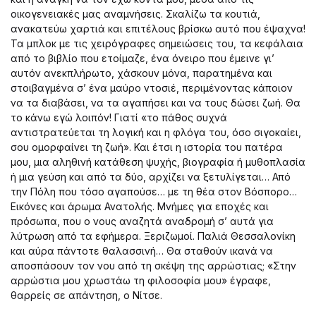
οικογενειακές μας αναμνήσεις. Σκαλίζω τα κουτιά,
ανακατεύω χαρτιά και επιτέλους βρίσκω αυτό που έψαχνα!
Τα μπλοκ με τις χειρόγραφες σημειώσεις του, τα κεφάλαια
από το βιβλίο που ετοίμαζε, ένα όνειρο που έμεινε γι’
αυτόν ανεκπλήρωτο, χάσκουν μόνα, παρατημένα και
στοιβαγμένα σ’ ένα μαύρο ντοσιέ, περιμένοντας κάποιον
να τα διαβάσει, να τα αγαπήσει και να τους δώσει ζωή. Θα
το κάνω εγώ λοιπόν! Γιατί «το πάθος συχνά
αντιστρατεύεται τη λογική και η φλόγα του, όσο σιγοκαίει,
σου ομορφαίνει τη ζωή». Και έτσι η ιστορία του πατέρα
μου, μια αληθινή κατάθεση ψυχής, βιογραφία ή μυθοπλασία
ή μια γεύση και από τα δύο, αρχίζει να ξετυλίγεται… Από
την Πόλη που τόσο αγαπούσε… με τη θέα στον Βόσπορο…
Εικόνες και άρωμα Ανατολής. Μνήμες για εποχές και
πρόσωπα, που ο νους αναζητά αναδρομή σ’ αυτά για
λύτρωση από τα εφήμερα. Ξεριζωμοί. Παλιά Θεσσαλονίκη
και αύρα πάντοτε θαλασσινή… Θα σταθούν ικανά να
αποσπάσουν τον νου από τη σκέψη της αρρώστιας; «Στην
αρρώστια μου χρωστάω τη φιλοσοφία μου» έγραφε,
θαρρείς σε απάντηση, ο Νίτσε.