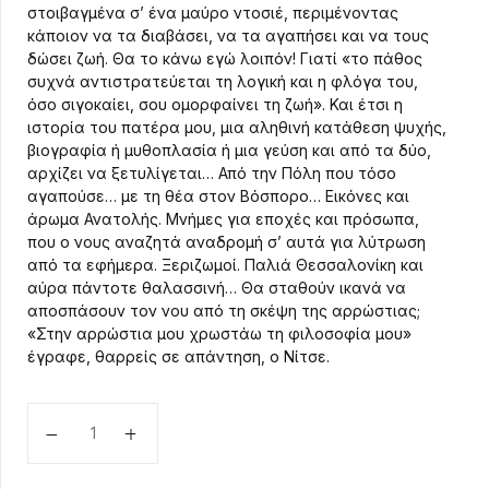
στοιβαγμένα σ’ ένα μαύρο ντοσιέ, περιμένοντας
κάποιον να τα διαβάσει, να τα αγαπήσει και να τους
δώσει ζωή. Θα το κάνω εγώ λοιπόν! Γιατί «το πάθος
συχνά αντιστρατεύεται τη λογική και η φλόγα του,
όσο σιγοκαίει, σου ομορφαίνει τη ζωή». Και έτσι η
ιστορία του πατέρα μου, μια αληθινή κατάθεση ψυχής,
βιογραφία ή μυθοπλασία ή μια γεύση και από τα δύο,
αρχίζει να ξετυλίγεται… Από την Πόλη που τόσο
αγαπούσε… με τη θέα στον Βόσπορο… Εικόνες και
άρωμα Ανατολής. Μνήμες για εποχές και πρόσωπα,
που ο νους αναζητά αναδρομή σ’ αυτά για λύτρωση
από τα εφήμερα. Ξεριζωμοί. Παλιά Θεσσαλονίκη και
αύρα πάντοτε θαλασσινή… Θα σταθούν ικανά να
αποσπάσουν τον νου από τη σκέψη της αρρώστιας;
«Στην αρρώστια μου χρωστάω τη φιλοσοφία μου»
έγραφε, θαρρείς σε απάντηση, ο Νίτσε.
Η ιστορία του πατέρα μου ποσότητα