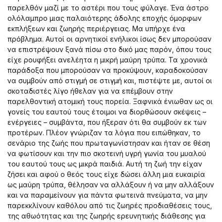
παρελθόν μαζί με το αστέρι που τους φύλαγε. Ένα άστρο
ολόλαμπρο μιας παλαιότερης άδολης εποχής όμορφων
εκπλήξεων και ζωηρής περιέργειας. Μα υπήρχε ένα
πρόβλημα. Αυτοί οι αρνητικοί ενήλικοι ίσως δεν μπορούσαν
να επιστρέψουν ξανά πίσω στο δικό μας παρόν, όπου τους
είχε ρουφήξει ανελέητα η μικρή μαύρη τρύπα. Τα χρονικά
παράδοξα που μπορούσαν να προκύψουν, καραδοκούσαν
να συμβούν από στιγμή σε στιγμή και, πιστέψτε με, αυτοί οι
σκοταδιστές λίγο ήθελαν για να επέμβουν στην
παρελθοντική ατομική τους πορεία. Ξαφνικά ένιωθαν ως οι
γονείς του εαυτού τους έτοιμοι να διορθώσουν σκέψεις –
ενέργειες – συμβάντα, που ήξεραν ότι θα συμβούν εκ των
προτέρων. Πλέον γνώριζαν τα λόγια που ειπώθηκαν, το
σενάριο της ζωής που πρωταγωνίστησαν και ήταν σε θέση
να φωτίσουν και την πιο σκοτεινή υγρή γωνία του μυαλού
του εαυτού τους ως μικρά παιδιά. Αυτή τη ζωή την είχαν
ζήσει και αφού ο θεός τους είχε δώσει άλλη μια ευκαιρία
ως μαύρη τρύπα, θέλησαν να αλλάξουν ή να μην αλλάξουν
και να παραμείνουν για πάντα φωτεινά πνεύματα, να μην
παρεκκλίνουν καθόλου από τις ζωηρές προδιαθέσεις τους,
της αθωότητας και της ζωηρής ερευνητικής διάθεσης για