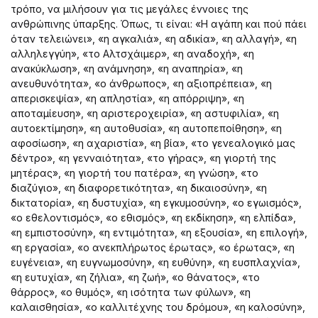
τρόπο, να μιλήσουν για τις μεγάλες έννοιες της
ανθρώπινης ύπαρξης. Όπως, τι είναι: «Η αγάπη και πού πάει
όταν τελειώνει», «η αγκαλιά», «η αδικία», «η αλλαγή», «η
αλληλεγγύη», «το Αλτσχάιμερ», «η αναδοχή», «η
ανακύκλωση», «η ανάμνηση», «η αναπηρία», «η
ανευθυνότητα», «ο άνθρωπος», «η αξιοπρέπεια», «η
απερισκεψία», «η απληστία», «η απόρριψη», «η
αποταμίευση», «η αριστεροχειρία», «η αστυφιλία», «η
αυτοεκτίμηση», «η αυτοθυσία», «η αυτοπεποίθηση», «η
αφοσίωση», «η αχαριστία», «η βία», «το γενεαλογικό μας
δέντρο», «η γενναιότητα», «το γήρας», «η γιορτή της
μητέρας», «η γιορτή του πατέρα», «η γνώση», «το
διαζύγιο», «η διαφορετικότητα», «η δικαιοσύνη», «η
δικτατορία», «η δυστυχία», «η εγκυμοσύνη», «ο εγωισμός»,
«ο εθελοντισμός», «ο εθισμός», «η εκδίκηση», «η ελπίδα»,
«η εμπιστοσύνη», «η εντιμότητα», «η εξουσία», «η επιλογή»,
«η εργασία», «ο ανεκπλήρωτος έρωτας», «ο έρωτας», «η
ευγένεια», «η ευγνωμοσύνη», «η ευθύνη», «η ευσπλαχνία»,
«η ευτυχία», «η ζήλια», «η ζωή», «ο θάνατος», «το
θάρρος», «ο θυμός», «η ισότητα των φύλων», «η
καλαισθησία», «ο καλλιτέχνης του δρόμου», «η καλοσύνη»,