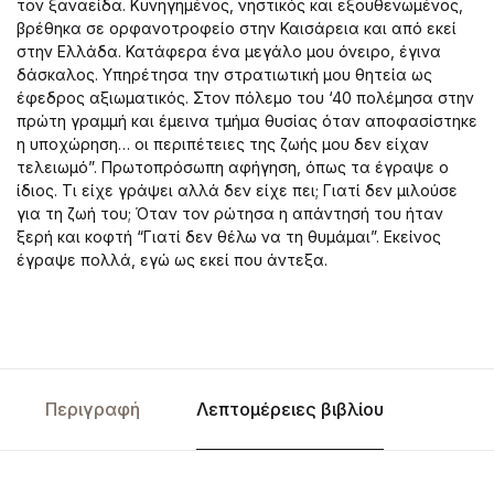
τον ξαναείδα. Κυνηγημένος, νηστικός και εξουθενωμένος,
βρέθηκα σε ορφανοτροφείο στην Καισάρεια και από εκεί
στην Ελλάδα. Κατάφερα ένα μεγάλο μου όνειρο, έγινα
δάσκαλος. Υπηρέτησα την στρατιωτική μου θητεία ως
έφεδρος αξιωματικός. Στον πόλεμο του ‘40 πολέμησα στην
πρώτη γραμμή και έμεινα τμήμα θυσίας όταν αποφασίστηκε
η υποχώρηση… οι περιπέτειες της ζωής μου δεν είχαν
τελειωμό”. Πρωτοπρόσωπη αφήγηση, όπως τα έγραψε ο
ίδιος. Τι είχε γράψει αλλά δεν είχε πει; Γιατί δεν μιλούσε
για τη ζωή του; Όταν τον ρώτησα η απάντησή του ήταν
ξερή και κοφτή “Γιατί δεν θέλω να τη θυμάμαι”. Εκείνος
έγραψε πολλά, εγώ ως εκεί που άντεξα.
Περιγραφή
Λεπτομέρειες βιβλίου