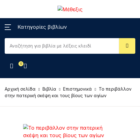
MENΟΥ
Account
Το καλάθι σου (0)
Κλείσιμο
Κλείσιμο
Κατηγορίες βιβλίων
Βιβλία
Username or email *
Βιβλία
Δεν υπάρχουν προϊόντα στο καλάθι.
Εκπαιδευτικά
e-book
0
Password *
Επιστημονικά
DVD, cd-rom
Λογοτεχνικά
DVD
Αρχική σελίδα
Βιβλία
Επιστημονικά
Το περιβάλλον
στην πατερική σκέψη και τους βίους των αγίων
Ποίηση
Forgot Password?
Remember me
Παιδικά
Sign In