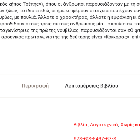
κός κήπος Τσέπης»), όπου οι άνθρωποι παρουσιάζονταν με τη 
ν ζώων, το ίδιο κι εδώ, οι ήρωες φέρουν στοιχεία που έχουν συν
κυρίως, με πουλιά. Άλλοτε ο χαρακτήρας, άλλοτε η εμφάνιση κι
, προσδίδουν στους τρεις αυτούς ανθρώπους μία… «πουλίσια» ταυ
ταγωνίστριες της πρώτης νουβέλας, παρουσιάζονται σαν «Ο φτ
 αρσενικός πρωταγωνιστής της δεύτερης είναι «Κόκκορας», επί
Περιγραφή
Λεπτομέρειες βιβλίου
Βιβλία
,
Λογοτεχνικά
,
Χωρίς κ
978-618-5467-67-8