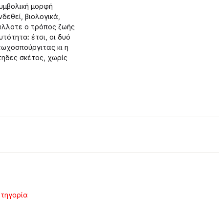
συμβολική μορφή
δεθεί, βιολογικά,
 άλλοτε ο τρόπος ζωής
τότητα: έτσι, οι δυό
ωχοσπούργιτας κι η
τηδες σκέτος, χωρίς
ατηγορία