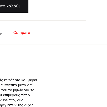
ητα
το καλάθι
Create Account
Compare
ν
ίς κεφάλαια και φέρει
οσιωπητικά μετά απ’
του το βιβλίο για το
ι επιμέρους τίτλοι
 ανθρώπων, δυο
ιηγημάτων της Λίζας