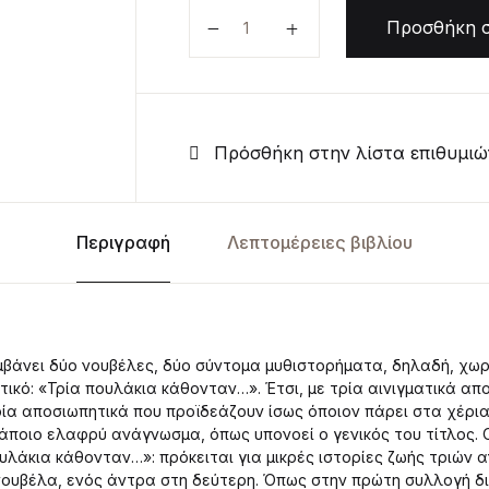
Τρία πουλάκια κάθονταν ποσότ
Προσθήκη σ
Πρόσθήκη στην λίστα επιθυμιώ
Περιγραφή
Λεπτομέρειες βιβλίου
μβάνει δύο νουβέλες, δύο σύντομα μυθιστορήματα, δηλαδή, χωρ
ικό: «Τρία πουλάκια κάθονταν…». Έτσι, με τρία αινιγματικά απ
ρία αποσιωπητικά που προϊδεάζουν ίσως όποιον πάρει στα χέρια 
κάποιο ελαφρύ ανάγνωσμα, όπως υπονοεί ο γενικός του τίτλος. Ο
υλάκια κάθονταν…»: πρόκειται για μικρές ιστορίες ζωής τριών
νουβέλα, ενός άντρα στη δεύτερη. Όπως στην πρώτη συλλογή δ