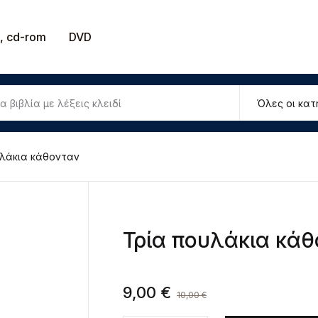
Το καλάθ
, cd-rom
DVD
Βιβλία
U
παιδευτικά
ιστημονικά
υλάκια κάθονταν
P
ογοτεχνικά
οίηση
Τρία πουλάκια κά
ιδικά
9,00
€
10,00
€