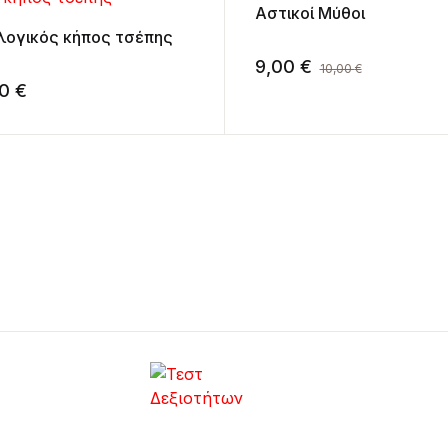
Αστικοί Μύθοι
ογικός κήπος τσέπης
9,00
€
10,00
€
00
€