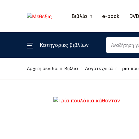
MENΟΥ
Βιβλία
e-book
DVD
Βιβλία
Κατηγορίες βιβλίων
Εκ
e-book
Επ
Αρχική σελίδα
Βιβλία
Λογοτεχνικά
Τρία πο
DVD, cd-rom
Λ
DVD
Π
Πα