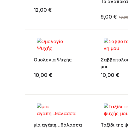
Το αγαποκά
12,00
€
9,00
€
10,0
Ομολογία Ψυχής
Σαββατολο
μου
10,00
€
10,00
€
μία αγάπη…θάλασσα
Ταξίδι της 