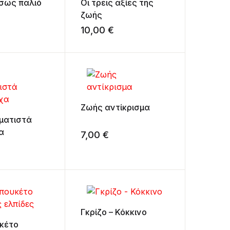
ίσως παλιό
Οι τρεις αξίες της
ζωής
10,00
€
Ζωής αντίκρισμα
ματιστά
α
7,00
€
Γκρίζο – Κόκκινο
κέτο