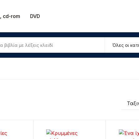
, cd-rom
DVD
Ταξι