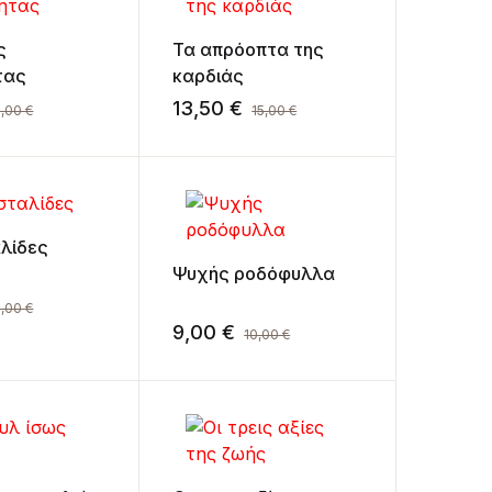
ς
Τα απρόοπτα της
τας
καρδιάς
13,50
€
0,00
€
15,00
€
λίδες
Ψυχής ροδόφυλλα
0,00
€
9,00
€
10,00
€