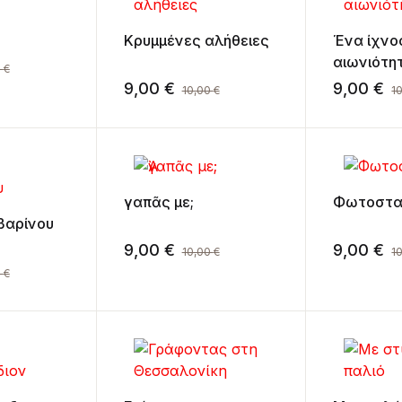
Κρυμμένες αλήθειες
Ένα ίχνο
αιωνιότη
0
€
9,00
€
9,00
€
10,00
€
1
Ἀγαπᾶς με;
Φωτοστα
βαρίνου
9,00
€
9,00
€
10,00
€
1
0
€