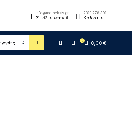
info@metheksis.gr
2310 278 301
Στείλτε e-mail
Καλέστε
0
0,00
€