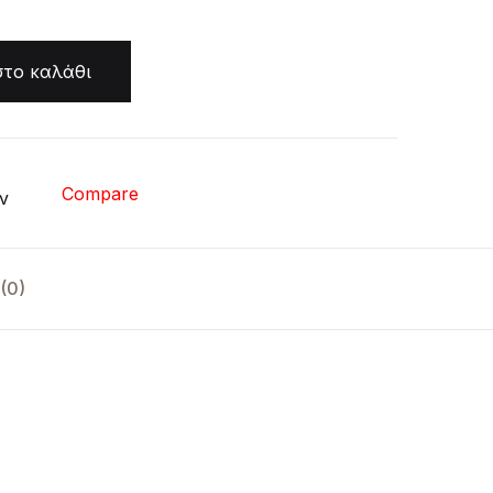
το καλάθι
Compare
ν
(0)