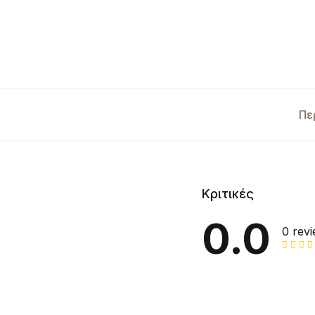
Πε
Κριτικές
0.0
0 rev