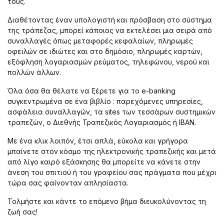
τους.
Διαθέτοντας έναν υπολογιστή και πρόσβαση στο σύστημα
της τράπεζας, μπορεί κάποιος να εκτελέσει μια σειρά από
συναλλαγές όπως μεταφορές κεφαλαίων, πληρωμές
οφειλών σε ιδιώτες και στο δημόσιο, πληρωμές καρτών,
εξόφληση λογαριασμών ρεύματος, τηλεφώνου, νερού και
πολλών άλλων.
Όλα όσα θα θέλατε να ξέρετε για το e-banking
συγκεντρωμένα σε ένα βιβλίο : παρεχόμενες υπηρεσίες,
ασφάλεια συναλλαγών, τα sites των τεσσάρων συστημικών
τραπεζών, ο Διεθνής Τραπεζικός Λογαριασμός ή IBAN.
Με ένα κλικ λοιπόν, έτσι απλά, εύκολα και γρήγορα
μπαίνετε στον κόσμο της ηλεκτρονικής τραπεζικής και μετά
από λίγο καιρό εξάσκησης θα μπορείτε να κάνετε στην
άνεση του σπιτιού ή του γραφείου σας πράγματα που μέχρι
τώρα σας φαίνονταν απλησίαστα.
Τολμήστε και κάντε το επόμενο βήμα διευκολύνοντας τη
ζωή σας!