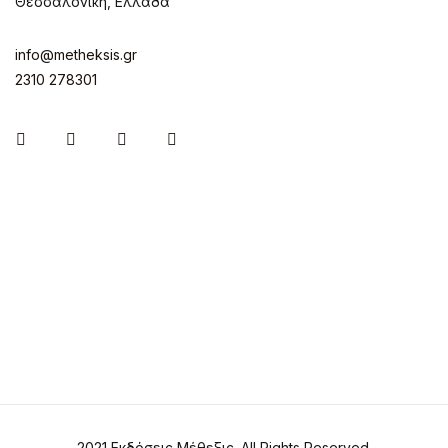
Θεσσαλονίκη, Ελλάδα
info@metheksis.gr
2310 278301
Instagram
Facebook
Twitter
Pinterest
2021 Εκδόσεις Μέθεξις. All Rights Reserved.