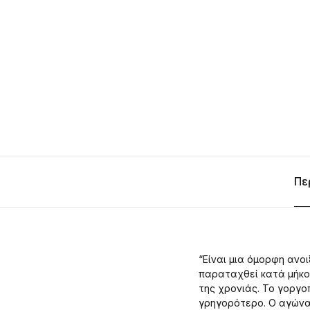
Πε
“Eίναι μια όμορφη ανο
παραταχθεί κατά μήκος
της χρονιάς. Το γοργο
γρηγορότερο. Ο αγώνας 