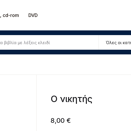
Το καλάθ
, cd-rom
DVD
Βιβλία
U
παιδευτικά
ιστημονικά
P
ογοτεχνικά
οίηση
Ο νικητής
ιδικά
8,00
€