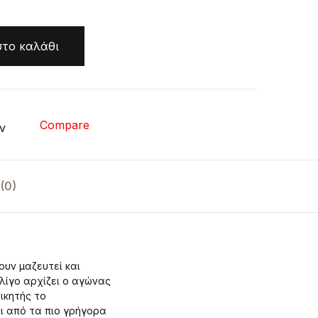
Create Account
το καλάθι
Compare
ν
(0)
ουν μαζευτεί και
λίγο αρχίζει ο αγώνας
ικητής το
αι από τα πιο γρήγορα