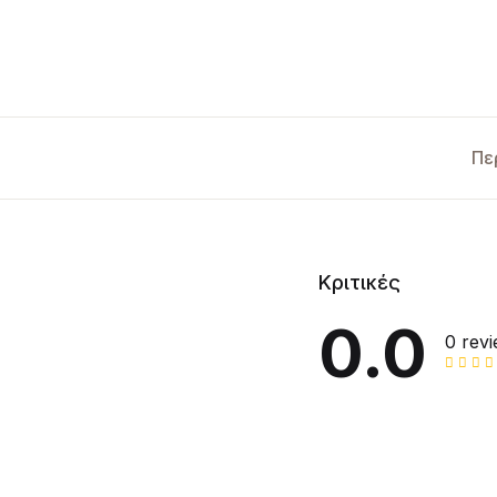
Πε
Κριτικές
0.0
0 rev