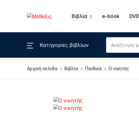
MENΟΥ
Βιβλία
e-book
DVD
Βιβλία
Κατηγορίες βιβλίων
Εκ
e-book
Επ
Αρχική σελίδα
Βιβλία
Παιδικά
Ο νικητής
DVD, cd-rom
Λ
DVD
Π
Πα