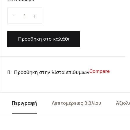
Ο πόλεμος των Μελομακάρονων και άλλες Χριστου
Προσθήκη στο καλάθι
Compare
Πρόσθήκη στην λίστα επιθυμιών
Περιγραφή
Λεπτομέρειες βιβλίου
Αξιολ