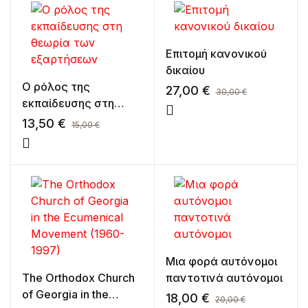
Επιτομή κανονικού
δικαίου
Ο ρόλος της
27,00
€
30,00
€
εκπαίδευσης στη
θεωρία των
13,50
€
15,00
€
εξαρτήσεων
Μια φορά αυτόνομοι
The Orthodox Church
παντοτινά αυτόνομοι
of Georgia in the
18,00
€
20,00
€