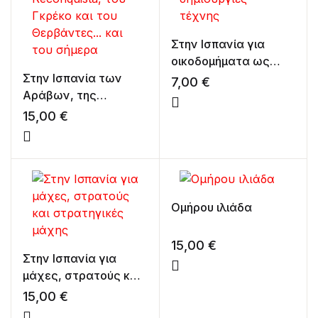
Στην Ισπανία για
οικοδομήματα ως
Στην Ισπανία των
δημιουργίες τέχνης
7,00
€
Αράβων, της
Reconquista, του
15,00
€
Γκρέκο και του
Θερβάντες… και του
σήμερα
Ομήρου ιλιάδα
15,00
€
Στην Ισπανία για
μάχες, στρατούς και
στρατηγικές μάχης
15,00
€