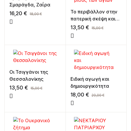
Σμαράγδα, Ζαΐρα
Το περιβάλλον στην
16,20
€
18,00
€
πατερική σκέψη και
τους βίους των αγίων
13,50
€
15,00
€
Οι Τσιγγάνοι της
Θεσσαλονίκης
Ειδική αγωγή και
δημιουργικότητα
13,50
€
15,00
€
18,00
€
20,00
€