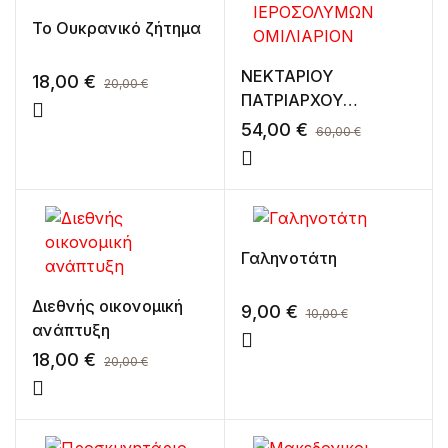
Το Ουκρανικό ζήτημα
ΝΕΚΤΑΡΙΟΥ
18,00
€
20,00
€
ΠΑΤΡΙΑΡΧΟΥ
ΙΕΡΟΣΟΛΥΜΩΝ
54,00
€
60,00
€
ΟΜΙΛΙΑΡΙΟΝ
Γαληνοτάτη
Διεθνής οικονομική
9,00
€
10,00
€
ανάπτυξη
18,00
€
20,00
€