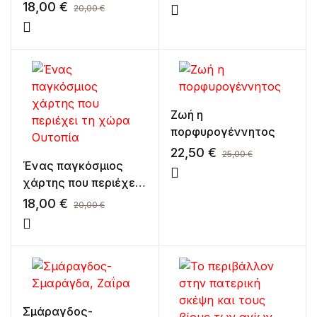
Ecumenical Movement
18,00
€
20,00
€
(1960-1997)
Ζωή η
πορφυρογέννητος
22,50
€
25,00
€
Ένας παγκόσμιος
χάρτης που περιέχει
τη χώρα Ουτοπία
18,00
€
20,00
€
Σμάραγδος-